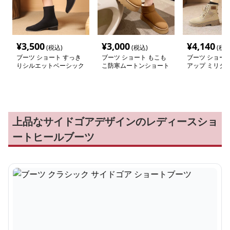
¥
3,500
¥
3,000
¥
4,140
(税込)
(税込)
(税込
ブーツ ショート すっき
ブーツ ショート もこも
ブーツ ショート
りシルエットベーシック
こ防寒ムートンショート
アップ ミリタ
ショートブーツ
ブーツ
ートブーツ
上品なサイドゴアデザインのレディースショ
ートヒールブーツ