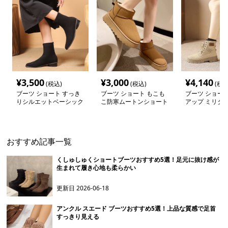
¥
3,500
¥
3,000
¥
4,140
(税込)
(税込)
(税込
ブーツ ショート すっき
ブーツ ショート もこも
ブーツ ショート
りシルエットベーシック
こ防寒ムートンショート
アップ ミリタ
ショートブーツ
ブーツ
ートブーツ
おすすめ記事一覧
くしゅしゅくショートブーツおすすめ5選！足元に抜け感が
生まれて履き心地も柔らかい
更新日
2026-06-18
アンクル スエード ブーツおすすめ5選！上品な質感で足首
すっきり見える