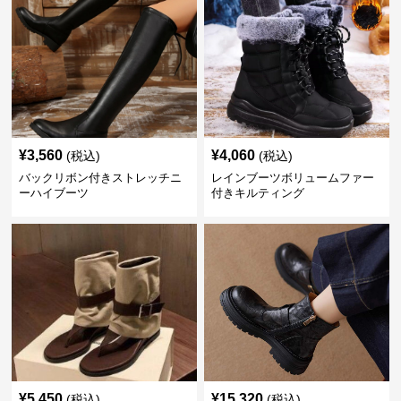
¥
3,560
¥
4,060
(税込)
(税込)
バックリボン付きストレッチニ
レインブーツボリュームファー
ーハイブーツ
付きキルティング
¥
5,450
¥
15,320
(税込)
(税込)