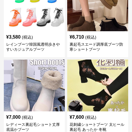
¥
3,580
¥
6,710
(税込)
(税込)
レインブーツ韓国風透明歩きや
裏起毛スエード調厚底ブーツ防
すいカジュアルブーツ
寒ショートブーツ
¥
7,000
¥
7,600
(税込)
(税込)
レディース裏起毛ショート丈厚
花刺繍ショートブーツ 太ヒール
底温かブーツ
裏起毛 あったか 冬靴