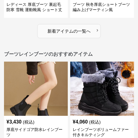
レディース 厚底ブーツ 裏起毛
ブーツ 秋冬厚底ショートブーツ
防寒 雪靴 運動靴風 ショート丈
編み上げマーティン風
›
新着アイテムの一覧へ
ブーツレインブーツのおすすめアイテム
¥
3,430
¥
4,060
(税込)
(税込)
厚底サイドゴア防水レインブー
レインブーツボリュームファー
ツ
付きキルティング