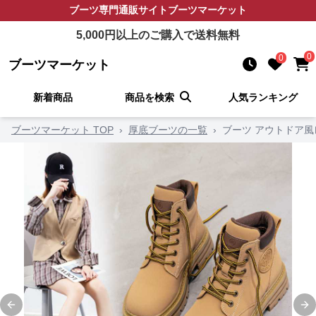
ブーツ
専門通販サイト
ブーツマーケット
5,000
円以上のご購入で送料無料
0
0
ブーツマーケット
新着商品
商品を検索
人気ランキング
ブーツマーケット TOP
›
厚底ブーツの一覧
›
ブーツ アウトドア
Previous slide
Ne