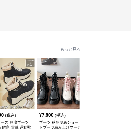
もっと見る
00
¥
7,800
¥
9,840
(税込)
(税込)
(税込)
ィース 厚底ブーツ
ブーツ 秋冬厚底ショー
ブーツ 秋冬透かし編み
 防寒 雪靴 運動靴
トブーツ編み上げマーテ
ロングブーツ厚底