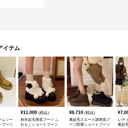
アイテム
¥
11,000
¥
6,710
¥
7,0
(税込)
(税込)
ームソー
秋冬起毛厚底ブーツ ふ
裏起毛スエード調厚底ブ
レデ
トブーツ
わもこショートブーツ
ーツ防寒ショートブーツ
裏起毛