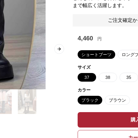
まで幅広く活躍します。
ご注文確定か
4,460
円
Next slide
ショートブーツ
ロング
サイズ
37
38
35
カラー
ブラック
ブラウン
購
カー