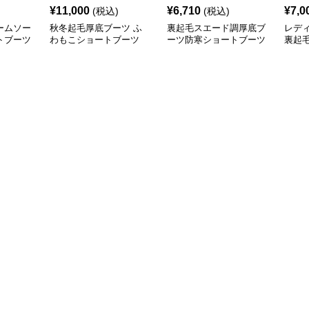
¥
11,000
¥
6,710
¥
7,0
(税込)
(税込)
ームソー
秋冬起毛厚底ブーツ ふ
裏起毛スエード調厚底ブ
レデ
トブーツ
わもこショートブーツ
ーツ防寒ショートブーツ
裏起毛
風 シ