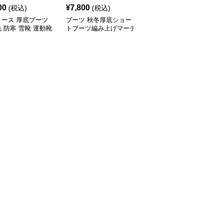
00
¥
7,800
¥
9,840
(税込)
(税込)
(税込)
ィース 厚底ブーツ
ブーツ 秋冬厚底ショー
ブーツ 秋冬透かし編み
 防寒 雪靴 運動靴
トブーツ編み上げマーテ
ロングブーツ厚底
ョート丈
ィン風