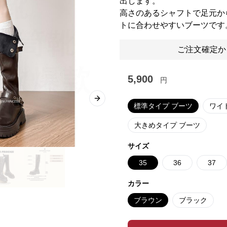
出します。
高さのあるシャフトで足元か
トに合わせやすいブーツです
ご注文確定か
5,900
円
Next slide
標準タイプ ブーツ
ワイ
大きめタイプ ブーツ
サイズ
35
36
37
カラー
ブラウン
ブラック