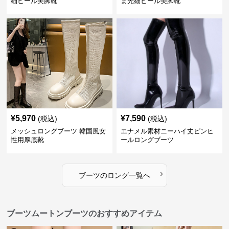
細ヒール美脚靴
ま先細ヒール美脚靴
¥
5,970
¥
7,590
(税込)
(税込)
メッシュロングブーツ 韓国風女
エナメル素材ニーハイ丈ピンヒ
性用厚底靴
ールロングブーツ
›
ブーツ
の
ロング
一覧へ
ブーツムートンブーツのおすすめアイテム