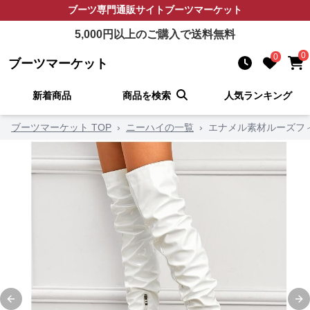
ブーツ
専門通販サイト
ブーツマーケット
5,000
円以上のご購入で送料無料
0
0
ブーツマーケット
新着商品
商品を検索
人気ランキング
ブーツマーケット TOP
›
ニーハイの一覧
›
エナメル素材ルーズフ
Previous slide
Ne