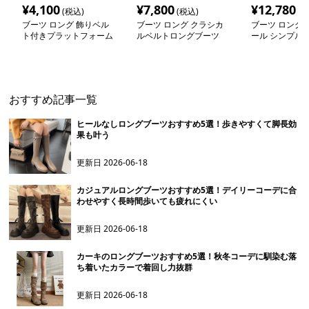
¥
4,100
¥
7,800
¥
12,780
(税込)
(税込)
(税
ブーツ ロング 飾りベル
ブーツ ロング クラシカ
ブーツ ロング 
ト付きプラットフォーム
ルベルトロングブーツ
ール シンプル
ロングブーツ
ーツ
おすすめ記事一覧
ヒールなしロングブーツおすすめ5選！歩きやすくて脚長効
果も叶う
更新日
2026-06-18
カジュアルロングブーツおすすめ5選！デイリーコーデに合
わせやすく長時間歩いても疲れにくい
更新日
2026-06-18
カーキのロングブーツおすすめ5選！秋冬コーデに馴染む落
ち着いたカラーで着回し力抜群
更新日
2026-06-18