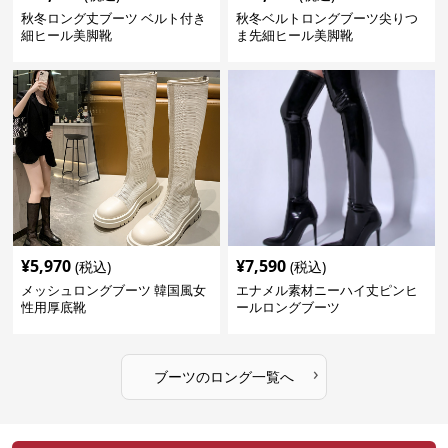
秋冬ロング丈ブーツ ベルト付き
秋冬ベルトロングブーツ尖りつ
細ヒール美脚靴
ま先細ヒール美脚靴
¥
5,970
¥
7,590
(税込)
(税込)
メッシュロングブーツ 韓国風女
エナメル素材ニーハイ丈ピンヒ
性用厚底靴
ールロングブーツ
›
ブーツ
の
ロング
一覧へ