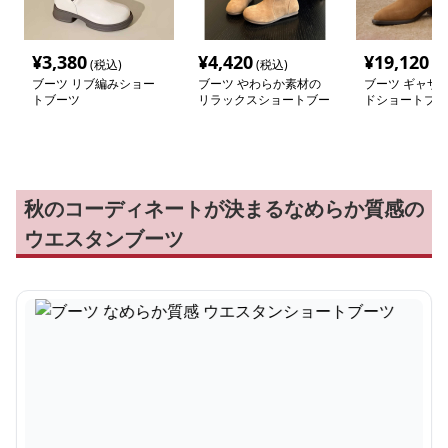
¥
3,380
¥
4,420
¥
19,120
(税込)
(税込)
(税
ブーツ リブ編みショー
ブーツ やわらか素材の
ブーツ ギャザ
トブーツ
リラックスショートブー
ドショートブー
ツ
秋のコーディネートが決まるなめらか質感の
ウエスタンブーツ