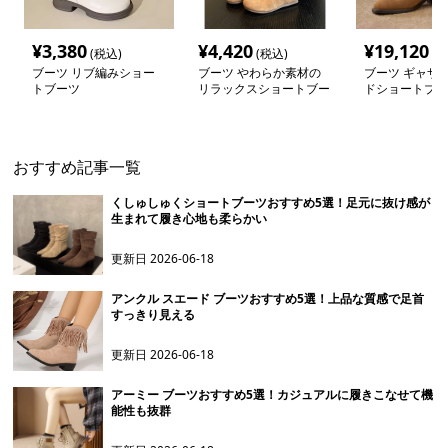
¥
3,380
¥
4,420
¥
19,120
(税込)
(税込)
(税
ブーツ リブ編みショー
ブーツ やわらか素材の
ブーツ ギャザ
トブーツ
リラックスショートブー
ドショートブー
ツ
おすすめ記事一覧
くしゅしゅくショートブーツおすすめ5選！足元に抜け感が
生まれて履き心地も柔らかい
更新日
2026-06-18
アンクル スエード ブーツおすすめ5選！上品な質感で足首
すっきり見える
更新日
2026-06-18
アーミー ブーツおすすめ5選！カジュアルに履きこなせて機
能性も抜群