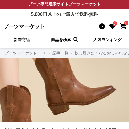
ブーツ
専門通販サイト
ブーツマーケット
5,000
円以上のご購入で送料無料
0
0
ブーツマーケット
新着商品
商品を検索
人気ランキング
ブーツマーケット TOP
›
記事一覧
›
秋に履きたくなるおしゃれな