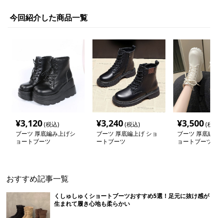
今回紹介した商品一覧
¥
3,120
¥
3,240
¥
3,500
(税込)
(税込)
(税込
ブーツ 厚底編み上げシ
ブーツ 厚底編上げ ショ
ブーツ 厚底編
ョートブーツ
ートブーツ
ョートブーツ
おすすめ記事一覧
くしゅしゅくショートブーツおすすめ5選！足元に抜け感が
生まれて履き心地も柔らかい