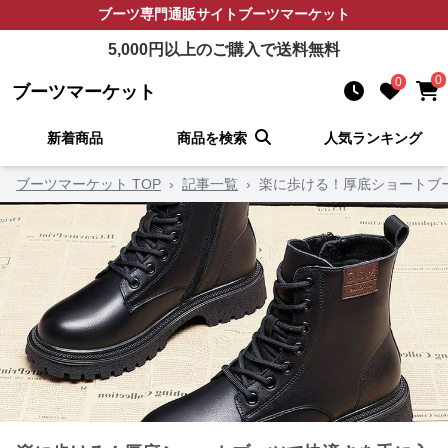
ブーツ
専門通販サイト
ブーツマーケット
5,000
円以上のご購入で送料無料
0
0
ブーツマーケット
新着商品
商品を検索
人気ランキング
ブーツマーケット TOP
›
記事一覧
›
楽に歩ける！厚底ショートブ