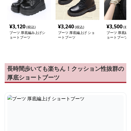
¥
3,120
¥
3,240
¥
3,500
(税込)
(税込)
(税込
ブーツ 厚底編み上げシ
ブーツ 厚底編上げ ショ
ブーツ 厚底編
ョートブーツ
ートブーツ
ョートブーツ
長時間歩いても楽ちん！クッション性抜群の
厚底ショートブーツ