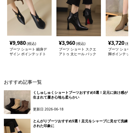
¥
9,980
¥
3,960
¥
3,720
(税込)
(税込)
(税込
ブーツ ショート 細身デ
ブーツ ショート スクエ
ブーツ ショート
ザイン ポインテッドト
アトゥ 太ヒール バック
脚ポインテッド
ゥ ショートブーツ
ルブーツ
ートブーツ
おすすめ記事一覧
くしゅしゅくショートブーツおすすめ5選！足元に抜け感が
生まれて履き心地も柔らかい
更新日
2026-06-18
とんがりブーツおすすめ5選！足元をシャープに見せて洗練
された印象に