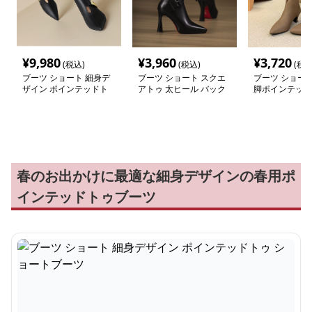
¥
9,980
¥
3,960
¥
3,720
(税込)
(税込)
(税込
ブーツ ショート 細身デ
ブーツ ショート スクエ
ブーツ ショート
ザイン ポインテッドト
アトゥ 太ヒール バック
脚ポインテッド
ゥ ショートブーツ
ルブーツ
ートブーツ
春のお出かけに最適な細身デザインの春用ポ
インテッドトゥブーツ