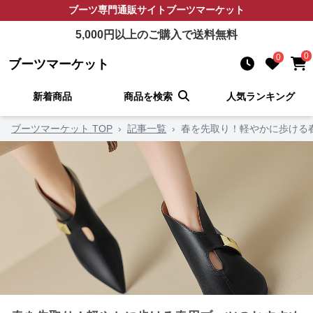
ブーツ
専門通販サイト
ブーツマーケット
5,000
円以上のご購入で送料無料
0
0
ブーツマーケット
新着商品
商品を検索
人気ランキング
ブーツマーケット TOP
›
記事一覧
›
春を先取り！軽やかに歩ける