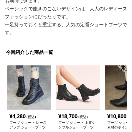
も期待できます。
ベーシックで飽きのこないデザインは、大人のレディース
ファッションにぴったりです。
一足持っておくと重宝する、人気の定番ショートブーツで
す。
今回紹介した商品一覧
¥
4,280
¥
18,700
¥
10,800
(税込)
(税込)
(税
ブーツ ショート レース
ブーツ ショート 上質シ
ブーツ ショート
アップ ショートブーツ
ンプルショートブーツ
素材のポインテ
編み上げ
ショートブーツ