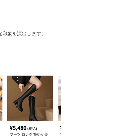
な印象を演出します。
¥
5,480
¥
12,800
¥
17,860
(税込)
(税込)
(税
ブーツ ロング 艶やか美
ブーツ 上品シンプルジ
ブーツ すっき