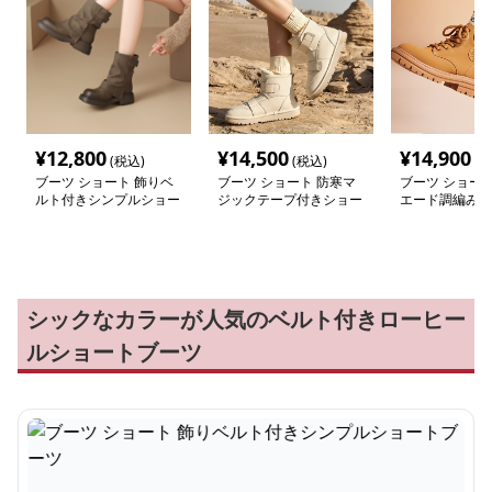
¥
12,800
¥
14,500
¥
14,900
(税込)
(税込)
(税
ブーツ ショート 飾りベ
ブーツ ショート 防寒マ
ブーツ ショート
ルト付きシンプルショー
ジックテープ付きショー
エード調編み上
トブーツ
トブーツ
トブーツ
シックなカラーが人気のベルト付きローヒー
ルショートブーツ