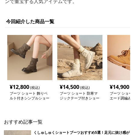
ンで重宝する人気アイテムです。
今回紹介した商品一覧
¥
12,800
¥
14,500
¥
14,900
(税込)
(税込)
(税
ブーツ ショート 飾りベ
ブーツ ショート 防寒マ
ブーツ ショート
ルト付きシンプルショー
ジックテープ付きショー
エード調編み上
トブーツ
トブーツ
トブーツ
おすすめ記事一覧
くしゅしゅくショートブーツおすすめ5選！足元に抜け感が