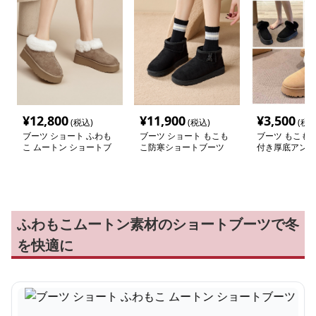
¥
12,800
¥
11,900
¥
3,500
(税込)
(税込)
(税込
ブーツ ショート ふわも
ブーツ ショート もこも
ブーツ もこも
こ ムートン ショートブ
こ防寒ショートブーツ
付き厚底アンク
ーツ
ふわもこムートン素材のショートブーツで冬
を快適に