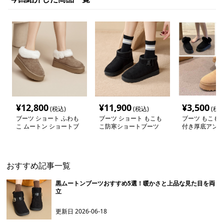
¥
12,800
¥
11,900
¥
3,500
(税込)
(税込)
(税込
ブーツ ショート ふわも
ブーツ ショート もこも
ブーツ もこも
こ ムートン ショートブ
こ防寒ショートブーツ
付き厚底アンク
ーツ
おすすめ記事一覧
黒ムートンブーツおすすめ5選！暖かさと上品な見た目を両
立
更新日
2026-06-18