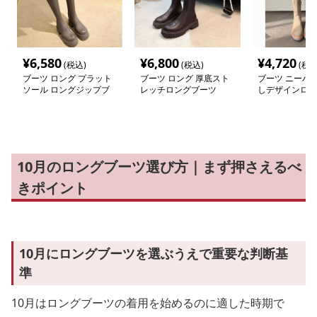
¥
6,580
¥
6,800
¥
4,720
(税込)
(税込)
(税込
ブーツ ロング プラット
ブーツ ロング 厚底スト
ブーツ ニーハイ
ソール ロングジップブ
レッチロングブーツ
しデザインロン
ーツ
10月のロングブーツ選び方｜まず押さえるべ
きポイント
10月にロングブーツを選ぶうえで重要な判断基
準
10月はロングブーツの着用を始めるのに適した時期で