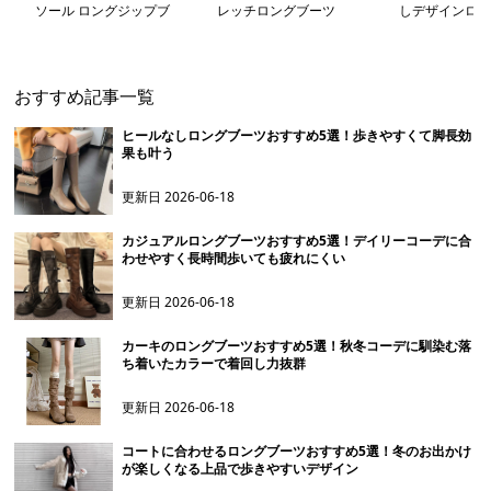
ソール ロングジップブ
レッチロングブーツ
しデザインロン
ーツ
おすすめ記事一覧
ヒールなしロングブーツおすすめ5選！歩きやすくて脚長効
果も叶う
更新日
2026-06-18
カジュアルロングブーツおすすめ5選！デイリーコーデに合
わせやすく長時間歩いても疲れにくい
更新日
2026-06-18
カーキのロングブーツおすすめ5選！秋冬コーデに馴染む落
ち着いたカラーで着回し力抜群
更新日
2026-06-18
コートに合わせるロングブーツおすすめ5選！冬のお出かけ
が楽しくなる上品で歩きやすいデザイン