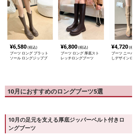
¥
6,580
¥
6,800
¥
4,720
(税込)
(税込)
(税込
ブーツ ロング プラット
ブーツ ロング 厚底スト
ブーツ ニーハイ
ソール ロングジップブ
レッチロングブーツ
しデザインロン
ーツ
10月におすすめのロングブーツ5選
10月の足元を支える厚底ジッパーベルト付きロ
ングブーツ