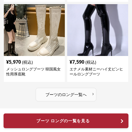
¥
5,970
¥
7,590
(税込)
(税込)
メッシュロングブーツ 韓国風女
エナメル素材ニーハイ丈ピンヒ
性用厚底靴
ールロングブーツ
›
ブーツ
の
ロング
一覧へ
ブーツ ロングの一覧を見る