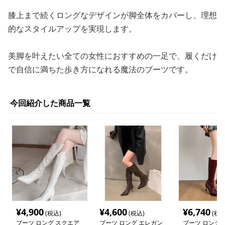
膝上まで続くロングなデザインが脚全体をカバーし、理想
的なスタイルアップを実現します。
美脚を叶えたい全ての女性におすすめの一足で、履くだけ
で自信に満ちた歩き方になれる魔法のブーツです。
今回紹介した商品一覧
¥
4,900
¥
4,600
¥
6,740
(税込)
(税込)
(税込
ブーツ ロング スクエア
ブーツ ロング エレガン
ブーツ ロング 