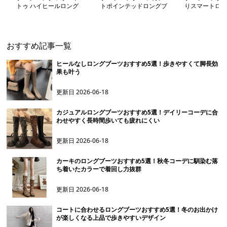
トゥ ハイヒールロング
トポインテッドロングブ
りスマートロン
ブーツ
ーツ
おすすめ記事一覧
ヒールなしロングブーツおすすめ5選！歩きやすくて脚長効
果も叶う
更新日
2026-06-18
カジュアルロングブーツおすすめ5選！デイリーコーデに合
わせやすく長時間歩いても疲れにくい
更新日
2026-06-18
カーキのロングブーツおすすめ5選！秋冬コーデに馴染む落
ち着いたカラーで着回し力抜群
更新日
2026-06-18
コートに合わせるロングブーツおすすめ5選！冬のお出かけ
が楽しくなる上品で歩きやすいデザイン