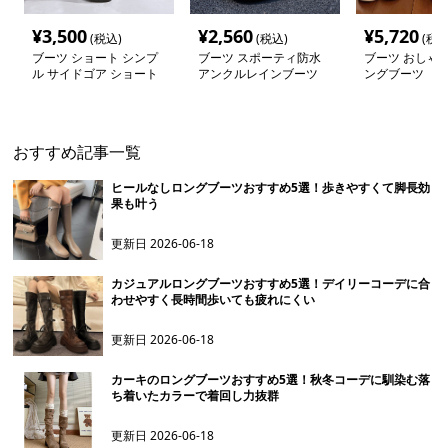
¥
3,500
¥
2,560
¥
5,720
(税込)
(税込)
(税込
ブーツ ショート シンプ
ブーツ スポーティ防水
ブーツ おしゃ
ル サイドゴア ショート
アンクルレインブーツ
ングブーツ
ブーツ
おすすめ記事一覧
ヒールなしロングブーツおすすめ5選！歩きやすくて脚長効
果も叶う
更新日
2026-06-18
カジュアルロングブーツおすすめ5選！デイリーコーデに合
わせやすく長時間歩いても疲れにくい
更新日
2026-06-18
カーキのロングブーツおすすめ5選！秋冬コーデに馴染む落
ち着いたカラーで着回し力抜群
更新日
2026-06-18