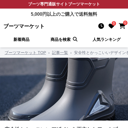
ブーツ
専門通販サイト
ブーツマーケット
5,000
円以上のご購入で送料無料
0
0
ブーツマーケット
新着商品
商品を検索
人気ランキング
ブーツマーケット TOP
›
記事一覧
›
安全性とかっこいいデザイン