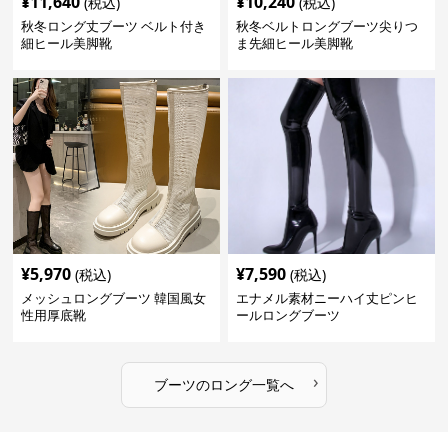
¥
11,640
¥
10,240
(税込)
(税込)
秋冬ロング丈ブーツ ベルト付き
秋冬ベルトロングブーツ尖りつ
細ヒール美脚靴
ま先細ヒール美脚靴
¥
5,970
¥
7,590
(税込)
(税込)
メッシュロングブーツ 韓国風女
エナメル素材ニーハイ丈ピンヒ
性用厚底靴
ールロングブーツ
›
ブーツ
の
ロング
一覧へ