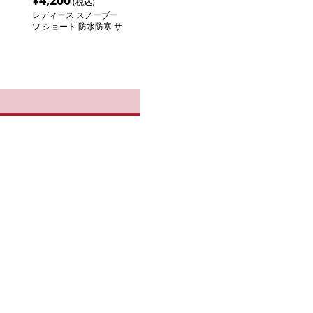
¥
4,200
(税込)
レディース スノーブー
ツ ショート 防水防寒 サ
イドファスナー付き