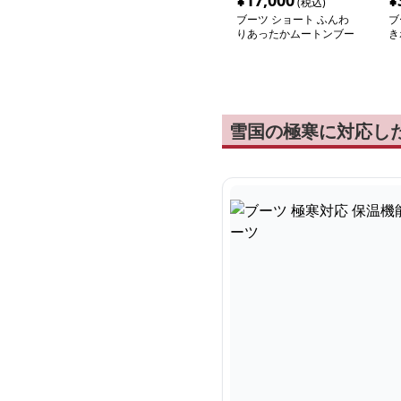
¥
17,000
¥
(税込)
ブーツ ショート ふんわ
ブ
りあったかムートンブー
き
ツ
ツ
雪国の極寒に対応し