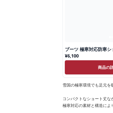
ブーツ 極寒対応防寒シ
¥
6,100
商品の
雪国の極寒環境でも足元を
コンパクトなショート丈な
極寒対応の素材と構造によ