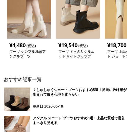
¥
4,480
¥
19,540
¥
18,700
(税込)
(税込)
(税
ブーツ シンプル洗練ア
ブーツ すっきりシルエ
ブーツ 上品な
ンクルブーツ
ット サイドジップブー
ト ショートブ
ツ
おすすめ記事一覧
くしゅしゅくショートブーツおすすめ5選！足元に抜け感が
生まれて履き心地も柔らかい
更新日
2026-06-18
アンクル スエード ブーツおすすめ5選！上品な質感で足首
すっきり見える