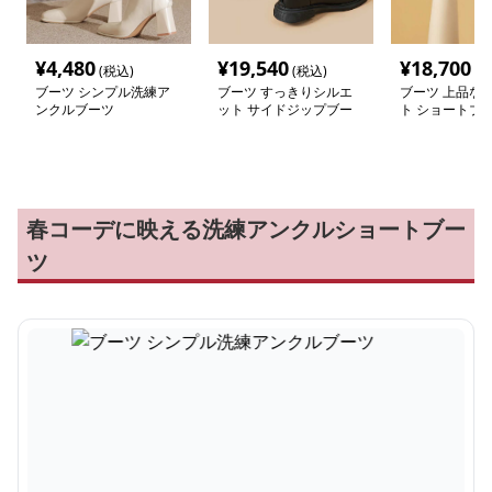
¥
4,480
¥
19,540
¥
18,700
(税込)
(税込)
(税
ブーツ シンプル洗練ア
ブーツ すっきりシルエ
ブーツ 上品な
ンクルブーツ
ット サイドジップブー
ト ショートブ
ツ
春コーデに映える洗練アンクルショートブー
ツ