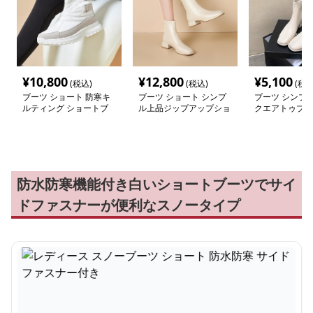
¥
10,800
¥
12,800
¥
5,100
(税込)
(税込)
(税込
ブーツ ショート 防寒キ
ブーツ ショート シンプ
ブーツ シンプ
ルティング ショートブ
ル上品ジップアップショ
クエアトゥブー
ーツ
ートブーツ
防水防寒機能付き白いショートブーツでサイ
ドファスナーが便利なスノータイプ