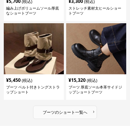
¥
5,700
¥
3,300
(税込)
(税込)
編み上げボリュームソール厚底
ストレッチ素材太ヒールショー
なショートブーツ
トブーツ
¥
5,450
¥
15,320
(税込)
(税込)
ブーツ ベルト付きトングストラ
ブーツ 厚底ソール本革サイドジ
ップショート
ップショートブーツ
›
ブーツ
の
ショート
一覧へ