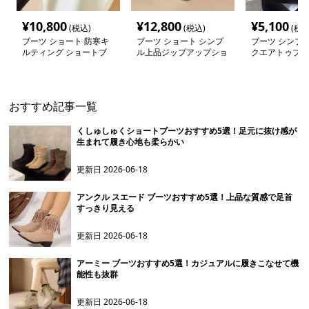
¥
10,800
¥
12,800
¥
5,100
(税込)
(税込)
(税込
ブーツ ショート 防寒キ
ブーツ ショート シンプ
ブーツ シンプ
ルティング ショートブ
ル上品ジップアップショ
クエアトゥブー
ーツ
ートブーツ
おすすめ記事一覧
くしゅしゅくショートブーツおすすめ5選！足元に抜け感が
生まれて履き心地も柔らかい
更新日
2026-06-18
アンクル スエード ブーツおすすめ5選！上品な質感で足首
すっきり見える
更新日
2026-06-18
アーミー ブーツおすすめ5選！カジュアルに履きこなせて機
能性も抜群
更新日
2026-06-18