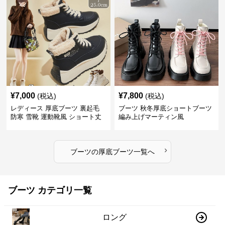
¥
7,000
¥
7,800
(税込)
(税込)
レディース 厚底ブーツ 裏起毛
ブーツ 秋冬厚底ショートブーツ
防寒 雪靴 運動靴風 ショート丈
編み上げマーティン風
›
ブーツ
の
厚底ブーツ
一覧へ
ブーツ カテゴリ一覧
ロング