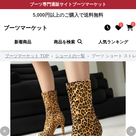
ブーツ
専門通販サイト
ブーツマーケット
5,000
円以上のご購入で送料無料
0
0
ブーツマーケット
新着商品
商品を検索
人気ランキング
ブーツマーケット TOP
›
ショートの一覧
›
ブーツ ショート スト
Previous slide
Ne