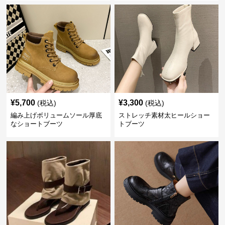
¥
5,700
¥
3,300
(税込)
(税込)
編み上げボリュームソール厚底
ストレッチ素材太ヒールショー
なショートブーツ
トブーツ