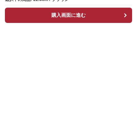
購入画面に進む
購入画面に進む
ブーツマーケット
について
会社概要
利用規約