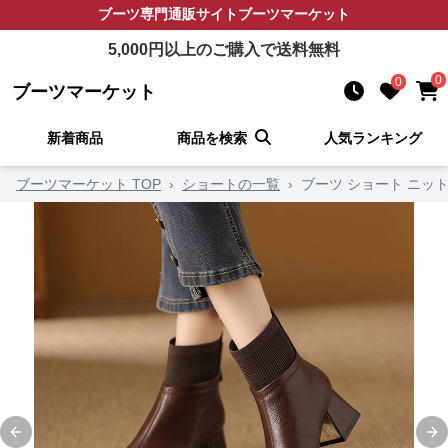
ブーツ
専門通販サイト
ブーツマーケット
5,000
円以上のご購入で送料無料
0
0
ブーツマーケット
新着商品
商品を検索
人気ランキング
ブーツマーケット TOP
›
ショートの一覧
›
ブーツ ショート ニッ
Previous slide
Ne