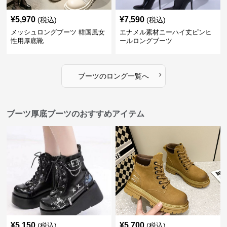
¥
5,970
¥
7,590
(税込)
(税込)
メッシュロングブーツ 韓国風女
エナメル素材ニーハイ丈ピンヒ
性用厚底靴
ールロングブーツ
›
ブーツ
の
ロング
一覧へ
ブーツ厚底ブーツのおすすめアイテム
¥
5,150
¥
5,700
(税込)
(税込)