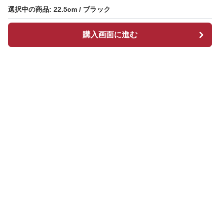
選択中の商品: 22.5cm / ブラック
選択中の商品: 22.5cm / ブラック
購入画面に進む
購入画面に進む
ブーツマーケット
について
会社概要
利用規約