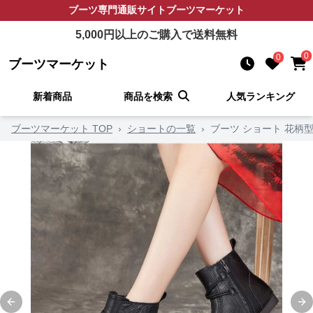
ブーツ
専門通販サイト
ブーツマーケット
5,000
円以上のご購入で送料無料
0
0
ブーツマーケット
新着商品
商品を検索
人気ランキング
ブーツマーケット TOP
›
ショートの一覧
›
ブーツ ショート 花柄
Previous slide
Ne