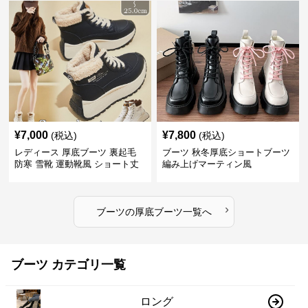
¥
7,000
¥
7,800
(税込)
(税込)
レディース 厚底ブーツ 裏起毛
ブーツ 秋冬厚底ショートブーツ
防寒 雪靴 運動靴風 ショート丈
編み上げマーティン風
›
ブーツ
の
厚底ブーツ
一覧へ
ブーツ カテゴリ一覧
ロング