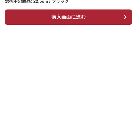
選択中の商品: 22.5cm / ブラック
選択中の商品: 22.5cm / ブラック
購入画面に進む
購入画面に進む
ブーツマーケット
について
会社概要
利用規約