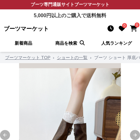
ブーツ
専門通販サイト
ブーツマーケット
5,000
円以上のご購入で送料無料
0
0
ブーツマーケット
新着商品
商品を検索
人気ランキング
ブーツマーケット TOP
›
ショートの一覧
›
ブーツ ショート 厚底
Previous slide
Ne