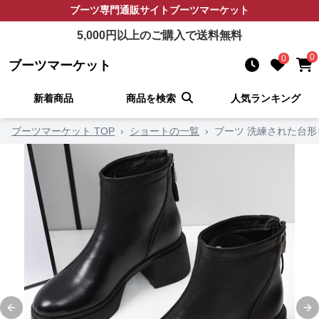
ブーツ
専門通販サイト
ブーツマーケット
5,000
円以上のご購入で送料無料
0
0
ブーツマーケット
新着商品
商品を検索
人気ランキング
ブーツマーケット TOP
›
ショートの一覧
›
ブーツ 洗練された台
Previous slide
Ne