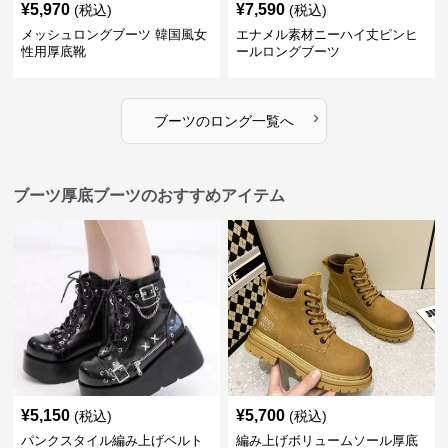
¥
5,970
¥
7,590
(税込)
(税込)
メッシュロングブーツ 韓国風女
エナメル素材ニーハイ丈ピンヒ
性用厚底靴
ールロングブーツ
›
ブーツ
の
ロング
一覧へ
ブーツ厚底ブーツのおすすめアイテム
¥
5,150
¥
5,700
(税込)
(税込)
パンクスタイル編み上げベルト
編み上げボリュームソール厚底