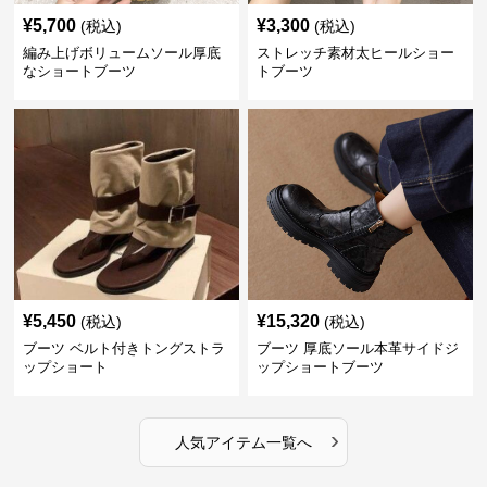
¥
5,700
¥
3,300
(税込)
(税込)
編み上げボリュームソール厚底
ストレッチ素材太ヒールショー
なショートブーツ
トブーツ
¥
5,450
¥
15,320
(税込)
(税込)
ブーツ ベルト付きトングストラ
ブーツ 厚底ソール本革サイドジ
ップショート
ップショートブーツ
›
人気アイテム一覧へ