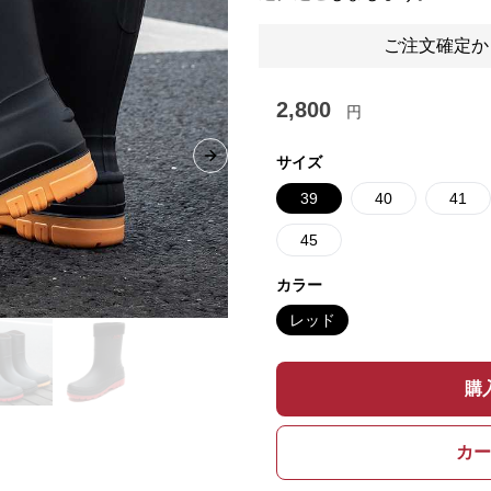
ご注文確定か
2,800
円
サイズ
Next slide
39
40
41
45
カラー
レッド
購
カー