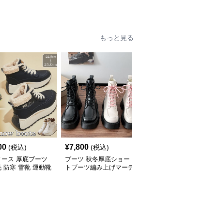
仕様
もっと見る
00
¥
7,800
¥
9,840
(税込)
(税込)
(税込)
ィース 厚底ブーツ
ブーツ 秋冬厚底ショー
ブーツ 秋冬透かし編み
 防寒 雪靴 運動靴
トブーツ編み上げマーテ
ロングブーツ厚底
ョート丈
ィン風