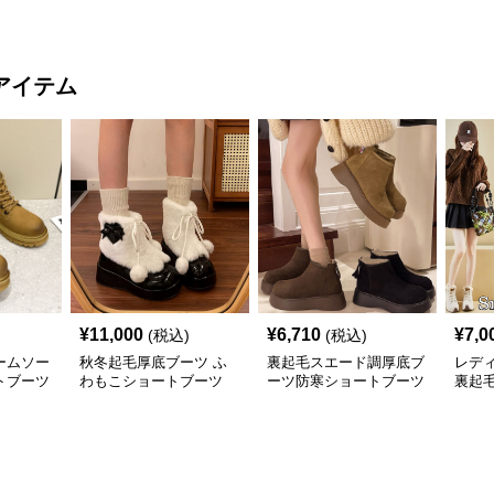
アイテム
¥
11,000
¥
6,710
¥
7,0
(税込)
(税込)
ームソー
秋冬起毛厚底ブーツ ふ
裏起毛スエード調厚底ブ
レデ
トブーツ
わもこショートブーツ
ーツ防寒ショートブーツ
裏起毛
風 シ