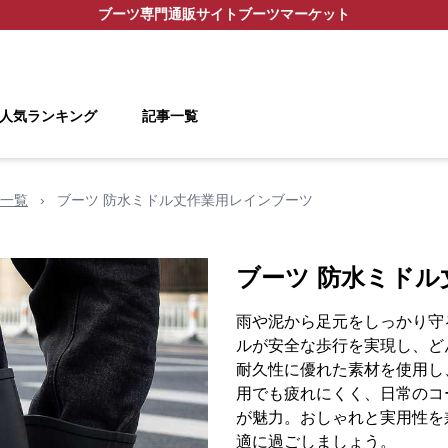
ブーツ
専門通販サイト
ブーツマーケット
人気ランキング
記事一覧
一覧
›
ブーツ 防水ミドル丈作業用レインブーツ
ブーツ 防水ミド
雨や泥から足元をしっかり守
ルが安全な歩行を実現し、ど
耐久性に優れた素材を使用し
用でも疲れにくく、日常のコ
が魅力。おしゃれと実用性を
適に過ごしましょう。