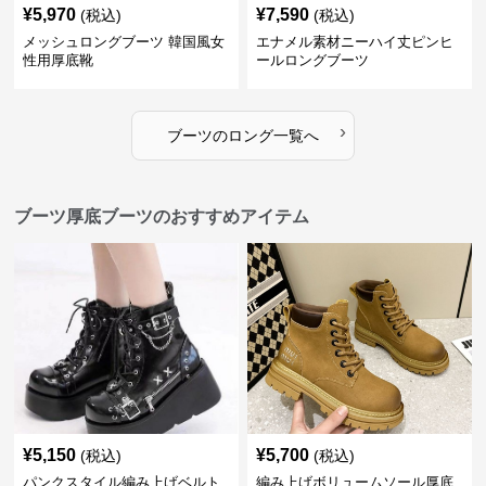
¥
5,970
¥
7,590
(税込)
(税込)
メッシュロングブーツ 韓国風女
エナメル素材ニーハイ丈ピンヒ
性用厚底靴
ールロングブーツ
›
ブーツ
の
ロング
一覧へ
ブーツ厚底ブーツのおすすめアイテム
¥
5,150
¥
5,700
(税込)
(税込)
パンクスタイル編み上げベルト
編み上げボリュームソール厚底