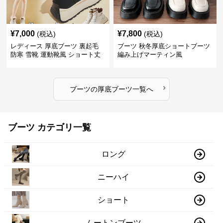
¥
7,000
¥
7,800
(税込)
(税込)
レディース 厚底ブーツ 裏起毛
ブーツ 秋冬厚底ショートブーツ
防寒 雪靴 運動靴風 ショート丈
編み上げマーティン風
›
ブーツ
の
厚底ブーツ
一覧へ
ブーツ カテゴリ一覧
ロング
ニーハイ
ショート
ムートンブーツ