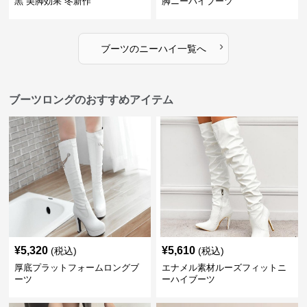
黒 美脚効果 冬新作
脚ニーハイブーツ
›
ブーツ
の
ニーハイ
一覧へ
ブーツロングのおすすめアイテム
¥
5,320
¥
5,610
(税込)
(税込)
厚底プラットフォームロングブ
エナメル素材ルーズフィットニ
ーツ
ーハイブーツ