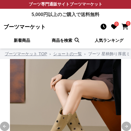
ブーツ
専門通販サイト
ブーツマーケット
5,000
円以上のご購入で送料無料
0
0
ブーツマーケット
新着商品
商品を検索
人気ランキング
ブーツマーケット TOP
›
ショートの一覧
›
ブーツ 星柄飾り厚底
Previous slide
Ne