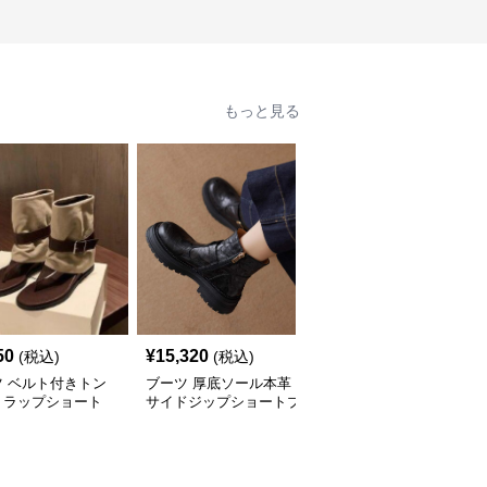
もっと見る
50
¥
15,320
¥
9,640
(税込)
(税込)
(税込)
ツ ベルト付きトン
ブーツ 厚底ソール本革
秋冬ショートブーツ 合
トラップショート
サイドジップショートブ
成皮革 ベルト金具付き
ーツ
中太ヒール