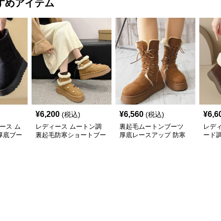
すめアイテム
¥
6,200
¥
6,560
¥
6,6
(税込)
(税込)
ィース ム
レディース ムートン調
裏起毛ムートンブーツ
レデ
厚底ブー
裏起毛防寒ショートブー
厚底レースアップ 防寒
ード
ツ
ブーツ
ツ