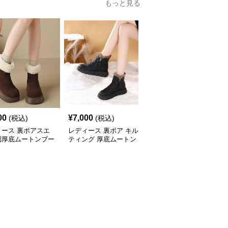
もっと見る
00
¥
7,000
¥
7,000
(税込)
(税込)
(税込)
ィース 裏ボアスエ
レディース 裏ボア キル
異素材切替 裏ボア エー
調厚底ムートンブー
ティング 厚底ムートン
ド調 ムートンブーツ
ブーツ