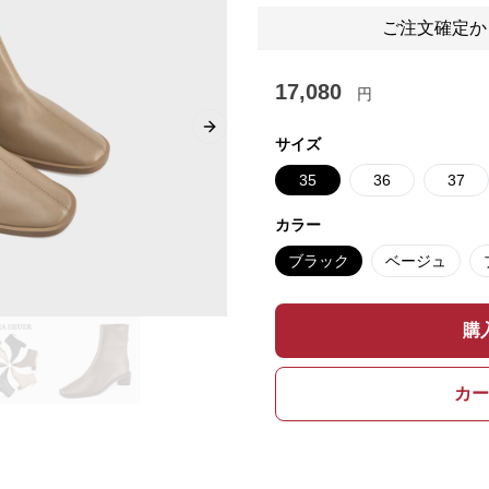
ご注文確定か
17,080
円
Next slide
サイズ
35
36
37
カラー
ブラック
ベージュ
購
カー