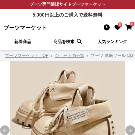
ブーツ
専門通販サイト
ブーツマーケット
5,000
円以上のご購入で送料無料
0
0
ブーツマーケット
新着商品
商品を検索
人気ランキング
ブーツマーケット TOP
›
ショートの一覧
›
ブーツ 厚底ソール 隠
Previous slide
Ne