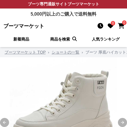
ブーツ
専門通販サイト
ブーツマーケット
5,000
円以上のご購入で送料無料
0
0
ブーツマーケット
新着商品
商品を検索
人気ランキング
ブーツマーケット TOP
›
ショートの一覧
›
ブーツ 厚底ハイカッ
Previous slide
Ne