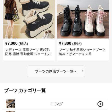
¥
7,000
¥
7,800
(税込)
(税込)
レディース 厚底ブーツ 裏起毛
ブーツ 秋冬厚底ショートブーツ
防寒 雪靴 運動靴風 ショート丈
編み上げマーティン風
›
ブーツ
の
厚底ブーツ
一覧へ
ブーツ カテゴリ一覧
ロング