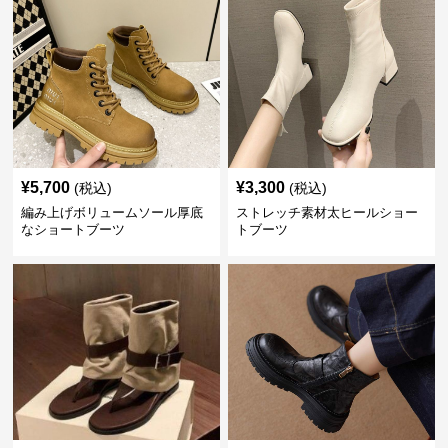
¥
5,700
¥
3,300
(税込)
(税込)
編み上げボリュームソール厚底
ストレッチ素材太ヒールショー
なショートブーツ
トブーツ