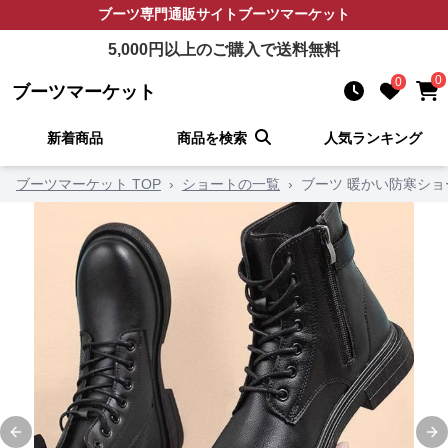
ブーツ
専門通販サイト
ブーツマーケット
5,000
円以上のご購入で送料無料
0
0
ブーツマーケット
新着商品
商品を検索
人気ランキング
ブーツマーケット TOP
›
ショートの一覧
›
ブーツ 暖かい防寒シ
Previous slide
Ne