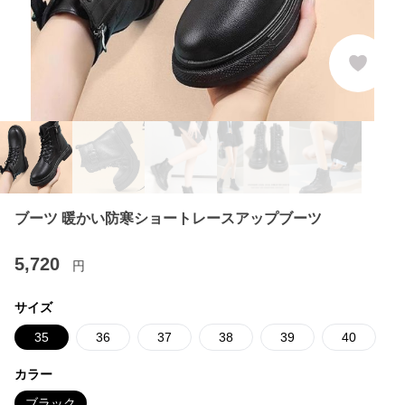
ブーツ 暖かい防寒ショートレースアップブーツ
5,720
円
サイズ
35
36
37
38
39
40
カラー
ブラック