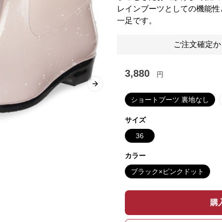
レインブーツとしての機能性
一足です。
ご注文確定か
3,880
円
Next slide
ショートブーツ 裏地なし
サイズ
36
カラー
ブラック×ピンクドット
購