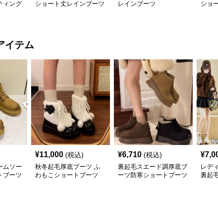
ティング
ショート丈レインブーツ
レインブーツ
ショ
アイテム
¥
11,000
¥
6,710
¥
7,0
(税込)
(税込)
ームソー
秋冬起毛厚底ブーツ ふ
裏起毛スエード調厚底ブ
レデ
トブーツ
わもこショートブーツ
ーツ防寒ショートブーツ
裏起毛
風 シ