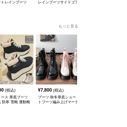
ートレインブーツ
レインブーツサイドゴア
ショートレインブーツ
仕様
もっと見る
00
¥
7,800
¥
9,840
(税込)
(税込)
(税込)
ィース 厚底ブーツ
ブーツ 秋冬厚底ショー
ブーツ 秋冬透かし編み
 防寒 雪靴 運動靴
トブーツ編み上げマーテ
ロングブーツ厚底
ョート丈
ィン風