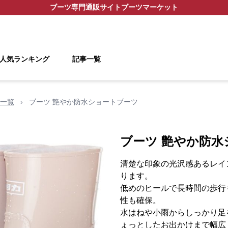
ブーツ
専門通販サイト
ブーツマーケット
人気ランキング
記事一覧
一覧
›
ブーツ 艶やか防水ショートブーツ
ブーツ 艶やか防水
清楚な印象の光沢感あるレイ
ります。
低めのヒールで長時間の歩行
性も確保。
水はねや小雨からしっかり足
ょっとしたお出かけまで幅広