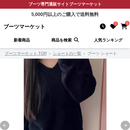
ブーツ
専門通販サイト
ブーツマーケット
5,000
円以上のご購入で送料無料
0
0
ブーツマーケット
新着商品
商品を検索
人気ランキング
ブーツマーケット TOP
›
ショートの一覧
›
ブーツ ショート
Previous slide
Ne