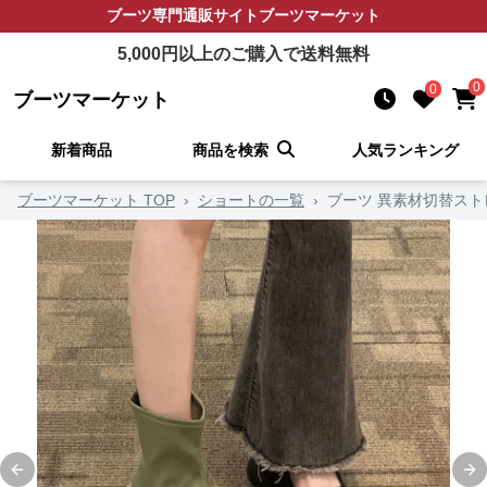
ブーツ
専門通販サイト
ブーツマーケット
5,000
円以上のご購入で送料無料
0
0
ブーツマーケット
新着商品
商品を検索
人気ランキング
ブーツマーケット TOP
›
ショートの一覧
›
ブーツ 異素材切替ス
Previous slide
Ne