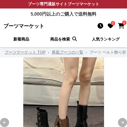
ブーツ
専門通販サイト
ブーツマーケット
5,000
円以上のご購入で送料無料
0
0
ブーツマーケット
新着商品
商品を検索
人気ランキング
ブーツマーケット TOP
›
厚底ブーツの一覧
›
ブーツ ベルト飾り
Previous slide
Ne