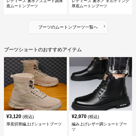
レディース 裏ボアスエード調厚
レディース 裏ボア キルティング
底ムートンブーツ
厚底ムートンブーツ
›
ブーツ
の
ムートンブーツ
一覧へ
ブーツショートのおすすめアイテム
¥
3,120
¥
2,970
(税込)
(税込)
厚底切替編上げショートブーツ
編み上げレザー調ショートブー
ツ