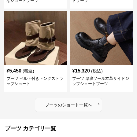
なショートブーツ
トブーツ
¥
5,450
¥
15,320
(税込)
(税込)
ブーツ ベルト付きトングストラ
ブーツ 厚底ソール本革サイドジ
ップショート
ップショートブーツ
›
ブーツ
の
ショート
一覧へ
ブーツ カテゴリ一覧