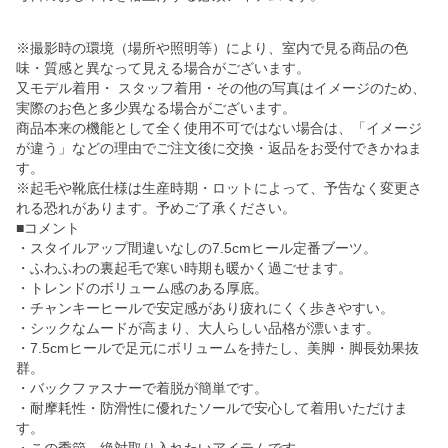
※撮影時の環境（場所や照明等）により、室内で見る商品の色
味・質感と異なって見える場合がございます。
又モデル着用・ スタッフ着用・その他の写真はイメージのため、
実際のお色と多少異なる場合がございます。
商品本来の機能として全く使用不可ではない場合は、「イメージ
が違う」などの理由でご注文後に交換・返品をお受付できかねま
す。
※起毛や靴底仕様は生産時期・ロットによって、予告なく変更さ
れる恐れがあります。予めご了承ください。
■コメント
・スタイルアップ間違いなしの7.5cmヒール定番ブーツ。
・ふわふわの裏起毛で寒い時期も暖かく過ごせます。
・トレンドのボリューム感のある厚底。
・チャンキーヒールで安定感があり疲れにくく歩きやすい。
・シックなムードが高まり、大人らしい品格が漂います。
・7.5cmヒールで足元にボリュームを持たし、美脚・脚長効果抜
群。
・バックファスナーで着脱が簡単です。
・耐摩耗性・防滑性に優れたソールで安心して着用いただけま
す。