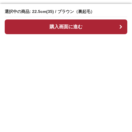
選択中の商品: 22.5cm(35) / ブラウン（裏起毛）
選択中の商品: 22.5cm(35) / ブラウン（裏起毛）
購入画面に進む
購入画面に進む
ブーツマーケット
について
会社概要