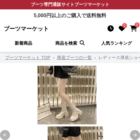
ブーツ
専門通販サイト
ブーツマーケット
5,000
円以上のご購入で送料無料
0
0
ブーツマーケット
新着商品
商品を検索
人気ランキング
ブーツマーケット TOP
›
厚底ブーツの一覧
›
レディース厚底ショー
Previous slide
Ne