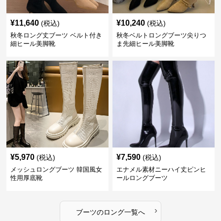
¥
11,640
¥
10,240
(税込)
(税込)
秋冬ロング丈ブーツ ベルト付き
秋冬ベルトロングブーツ尖りつ
細ヒール美脚靴
ま先細ヒール美脚靴
¥
5,970
¥
7,590
(税込)
(税込)
メッシュロングブーツ 韓国風女
エナメル素材ニーハイ丈ピンヒ
性用厚底靴
ールロングブーツ
›
ブーツ
の
ロング
一覧へ