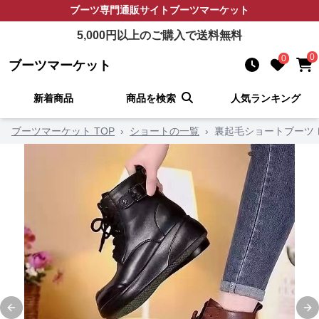
ブーツ
専門通販サイト
ブーツマーケット
5,000
円以上のご購入で送料無料
0
0
ブーツマーケット
新着商品
商品を検索
人気ランキング
ブーツマーケット TOP
›
ショートの一覧
›
裏起毛ショートブーツ 
Previous slide
Ne