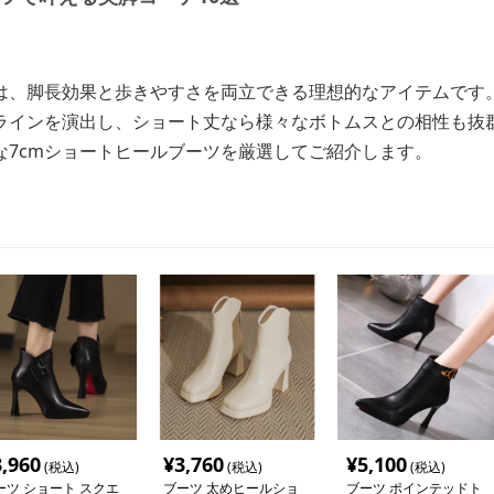
ツは、脚長効果と歩きやすさを両立できる理想的なアイテムです
ラインを演出し、ショート丈なら様々なボトムスとの相性も抜
な7cmショートヒールブーツを厳選してご紹介します。
3,960
¥
3,760
¥
5,100
(税込)
(税込)
(税込)
ーツ ショート スクエ
ブーツ 太めヒールショ
ブーツ ポインテッドト