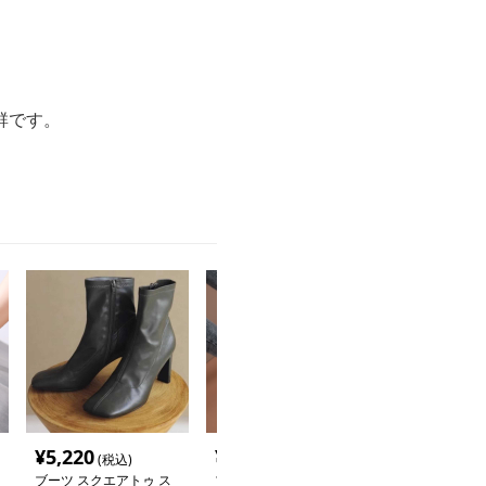
。
群です。
¥
5,220
¥
4,680
¥
15,300
(税込)
(税込)
(税
ブーツ スクエアトゥ ス
ブーツ メッシュ編み太
ブーツ メッシ