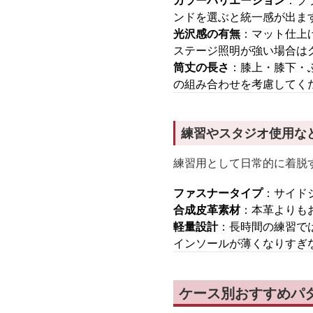
カラーバリエーション
：ブ
ンドを選ぶと統一感が出ま
光沢感の有無
：マット仕上
ステージ照明が強い場合は
筒丈の長さ
：膝上・膝下・
の組み合わせを考慮してく
練習やスタジオ使用な
練習用として日常的に着脱
ファスナータイプ
：サイド
合成皮革素材
：本革よりも
軽量設計
：長時間の練習で
インソールが薄くなりすぎ
ケース別おすすめパタ