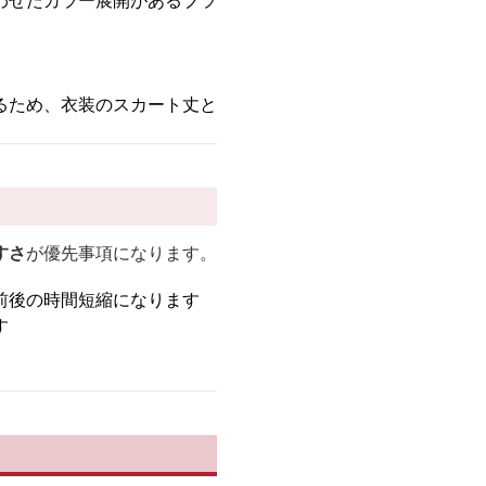
わせたカラー展開があるブラ
。
るため、衣装のスカート丈と
すさ
が優先事項になります。
前後の時間短縮になります
す