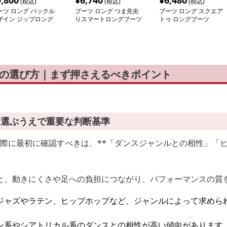
9,800
¥
6,740
¥
6,480
(税込)
(税込)
(税込)
ーツ ロング バックル
ブーツ ロング つま先尖
ブーツ ロング スクエア
ザイン ジップロング
りスマートロングブーツ
トゥ ロングブーツ
ーツ
グの選び方｜まず押さえるべきポイント
を選ぶうえで重要な判断基準
ぶ際に最初に確認すべきは、**「ダンスジャンルとの相性」「
。
と、動きにくさや足への負担につながり、パフォーマンスの質
ジャズやラテン、ヒップホップなど、ジャンルによって求めら
ン系やシアトリカル系のダンスとの相性が高い傾向があります