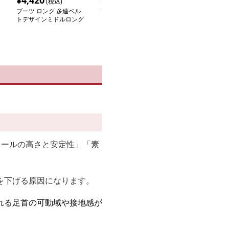
¥
4,420
¥
18,660
¥
13,800
(税込)
(税込)
(税
ブーツ ロング 多連ベル
ブーツ スエード調太め
ブーツ クラシ
トデザインミドルロング
ロングブーツ
グニーハイブー
ブーツ
ヒールの高さと安定性」「素
を下げる原因になります。
れる足首の可動域や接地感が
。