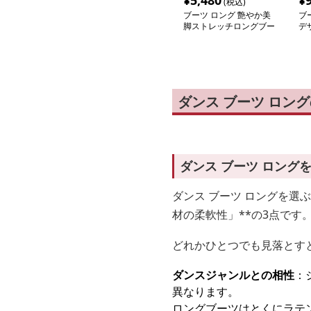
¥
5,480
¥
(税込)
ブーツ ロング 艶やか美
ブ
脚ストレッチロングブー
デ
ツ
ブ
ダンス ブーツ ロン
ダンス ブーツ ロング
ダンス ブーツ ロングを選
材の柔軟性」**の3点です
どれかひとつでも見落とす
ダンスジャンルとの相性
：
異なります。
ロングブーツはとくにラテ