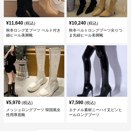
¥
11,640
¥
10,240
(税込)
(税込)
秋冬ロング丈ブーツ ベルト付き
秋冬ベルトロングブーツ尖りつ
細ヒール美脚靴
ま先細ヒール美脚靴
¥
5,970
¥
7,590
(税込)
(税込)
メッシュロングブーツ 韓国風女
エナメル素材ニーハイ丈ピンヒ
性用厚底靴
ールロングブーツ