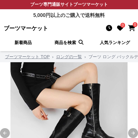
ブーツ
専門通販サイト
ブーツマーケット
5,000
円以上のご購入で送料無料
0
0
ブーツマーケット
新着商品
商品を検索
人気ランキング
ブーツマーケット TOP
›
ロングの一覧
›
ブーツ ロング バックル
Previous slide
Ne