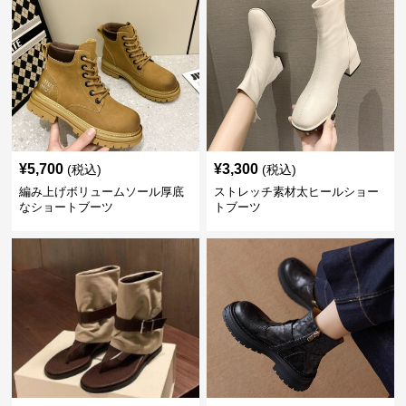
¥
5,700
¥
3,300
(税込)
(税込)
編み上げボリュームソール厚底
ストレッチ素材太ヒールショー
なショートブーツ
トブーツ