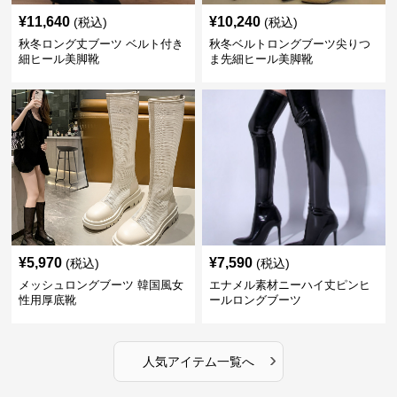
¥
11,640
¥
10,240
(税込)
(税込)
秋冬ロング丈ブーツ ベルト付き
秋冬ベルトロングブーツ尖りつ
細ヒール美脚靴
ま先細ヒール美脚靴
¥
5,970
¥
7,590
(税込)
(税込)
メッシュロングブーツ 韓国風女
エナメル素材ニーハイ丈ピンヒ
性用厚底靴
ールロングブーツ
›
人気アイテム一覧へ