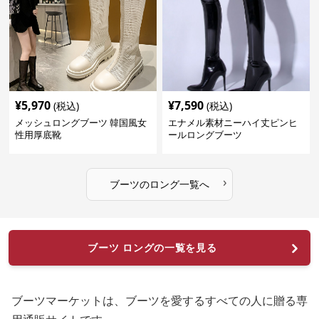
¥
5,970
¥
7,590
(税込)
(税込)
メッシュロングブーツ 韓国風女
エナメル素材ニーハイ丈ピンヒ
性用厚底靴
ールロングブーツ
›
ブーツ
の
ロング
一覧へ
ブーツ ロングの一覧を見る
ブーツマーケットは、ブーツを愛するすべての人に贈る専