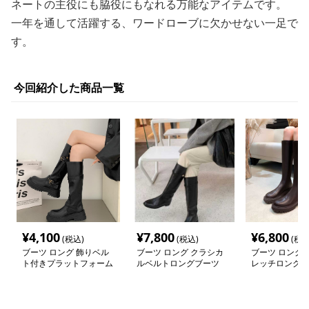
ネートの主役にも脇役にもなれる万能なアイテムです。
一年を通して活躍する、ワードローブに欠かせない一足で
す。
今回紹介した商品一覧
¥
4,100
¥
7,800
¥
6,800
(税込)
(税込)
(税込
ブーツ ロング 飾りベル
ブーツ ロング クラシカ
ブーツ ロング 
ト付きプラットフォーム
ルベルトロングブーツ
レッチロングブ
ロングブーツ