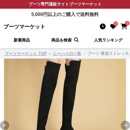
ブーツ
専門通販サイト
ブーツマーケット
5,000
円以上のご購入で送料無料
0
0
ブーツマーケット
新着商品
商品を検索
人気ランキング
ブーツマーケット TOP
›
ニーハイの一覧
›
ブーツ 厚底ストレッ
Previous slide
Ne