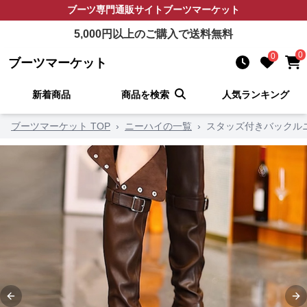
ブーツ
専門通販サイト
ブーツマーケット
5,000
円以上のご購入で送料無料
0
0
ブーツマーケット
新着商品
商品を検索
人気ランキング
ブーツマーケット TOP
›
ニーハイの一覧
›
スタッズ付きバックル
Previous slide
Ne