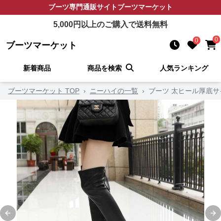
ブーツ
専門通販サイト
ブーツマーケット
5,000
円以上のご購入で送料無料
0
0
ブーツマーケット
新着商品
商品を検索
人気ランキング
ブーツマーケット TOP
›
ニーハイの一覧
›
ブーツ 太ヒール厚底
Previous slide
Ne