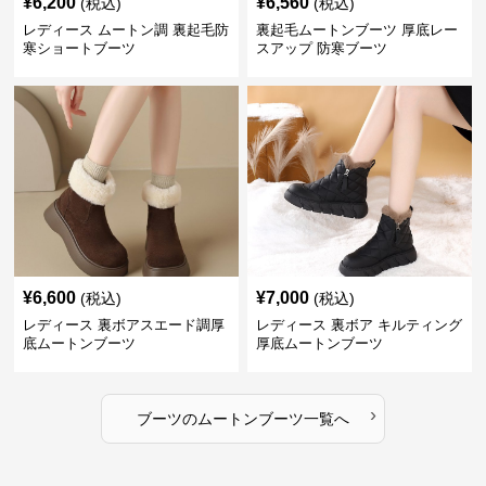
¥
6,200
¥
6,560
(税込)
(税込)
レディース ムートン調 裏起毛防
裏起毛ムートンブーツ 厚底レー
寒ショートブーツ
スアップ 防寒ブーツ
¥
6,600
¥
7,000
(税込)
(税込)
レディース 裏ボアスエード調厚
レディース 裏ボア キルティング
底ムートンブーツ
厚底ムートンブーツ
›
ブーツ
の
ムートンブーツ
一覧へ