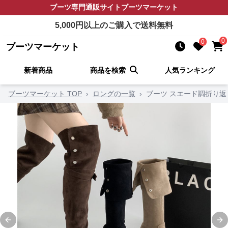
ブーツ
専門通販サイト
ブーツマーケット
5,000
円以上のご購入で送料無料
0
0
ブーツマーケット
新着商品
商品を検索
人気ランキング
ブーツマーケット TOP
›
ロングの一覧
›
ブーツ スエード調折り
Previous slide
Ne