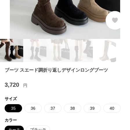
ブーツ スエード調折り返しデザインロングブーツ
3,720
円
サイズ
35
36
37
38
39
40
カラー
カーキ
ブラック