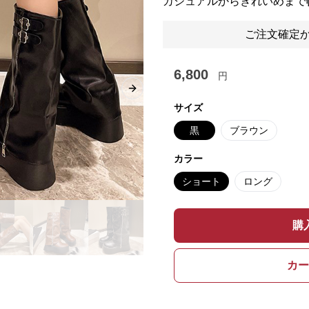
カジュアルからきれいめまで
ご注文確定か
6,800
円
Next slide
サイズ
黒
ブラウン
カラー
ショート
ロング
購
カー