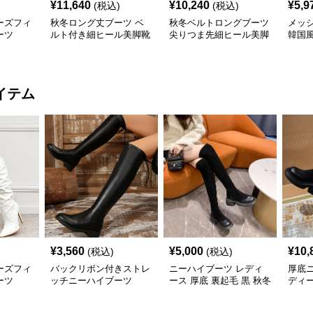
¥
11,640
¥
10,240
¥
5,9
(税込)
(税込)
ーズフィ
秋冬ロング丈ブーツ ベ
秋冬ベルトロングブーツ
メッ
ーツ
ルト付き細ヒール美脚靴
尖りつま先細ヒール美脚
韓国
靴
イテム
¥
3,560
¥
5,000
¥
10,
(税込)
(税込)
ーズフィ
バックリボン付きストレ
ニーハイブーツ レディ
厚底
ーツ
ッチニーハイブーツ
ース 厚底 裏起毛 黒 秋冬
ディー
新作