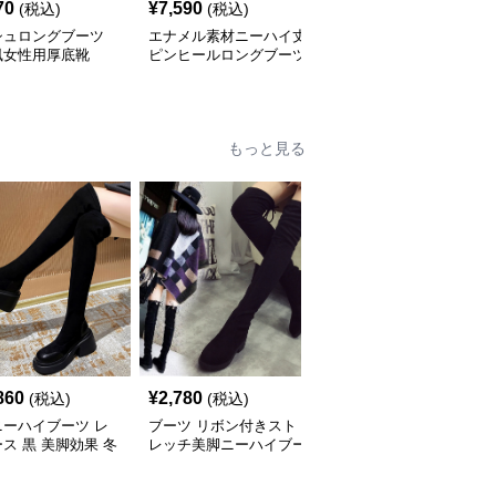
70
¥
7,590
¥
4,440
(税込)
(税込)
(税込)
シュロングブーツ
エナメル素材ニーハイ丈
太めヒールベルト付きス
風女性用厚底靴
ピンヒールロングブーツ
エード調ニーハイブーツ
もっと見る
860
¥
2,780
¥
3,520
(税込)
(税込)
(税込)
ニーハイブーツ レ
ブーツ リボン付きスト
ブーツ 細身美脚ロング
ス 黒 美脚効果 冬
レッチ美脚ニーハイブー
ニーハイブーツ
ツ