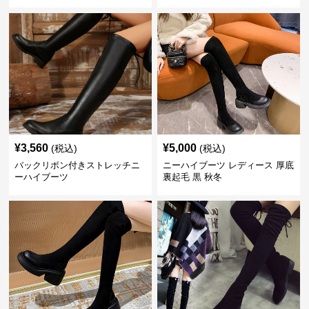
¥
3,560
¥
5,000
(税込)
(税込)
バックリボン付きストレッチニ
ニーハイブーツ レディース 厚底
ーハイブーツ
裏起毛 黒 秋冬