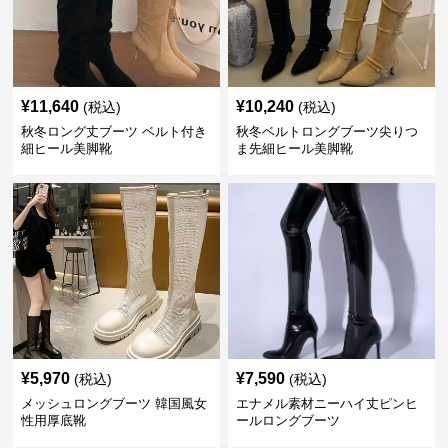
¥
11,640
¥
10,240
(税込)
(税込)
秋冬ロング丈ブーツ ベルト付き
秋冬ベルトロングブーツ尖りつ
細ヒール美脚靴
ま先細ヒール美脚靴
¥
5,970
¥
7,590
(税込)
(税込)
メッシュロングブーツ 韓国風女
エナメル素材ニーハイ丈ピンヒ
性用厚底靴
ールロングブーツ