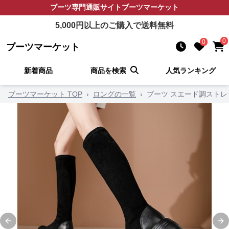
ブーツ
専門通販サイト
ブーツマーケット
5,000
円以上のご購入で送料無料
0
0
ブーツマーケット
新着商品
商品を検索
人気ランキング
ブーツマーケット TOP
›
ロングの一覧
›
ブーツ スエード調スト
Previous slide
Ne