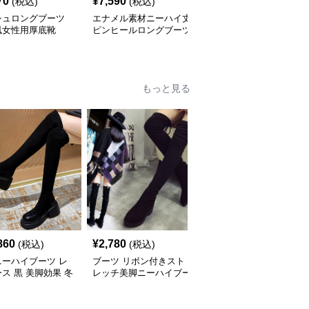
70
¥
7,590
¥
4,440
(税込)
(税込)
(税込)
シュロングブーツ
エナメル素材ニーハイ丈
太めヒールベルト付きス
風女性用厚底靴
ピンヒールロングブーツ
エード調ニーハイブーツ
もっと見る
860
¥
2,780
¥
3,520
(税込)
(税込)
(税込)
ニーハイブーツ レ
ブーツ リボン付きスト
ブーツ 細身美脚ロング
ス 黒 美脚効果 冬
レッチ美脚ニーハイブー
ニーハイブーツ
ツ