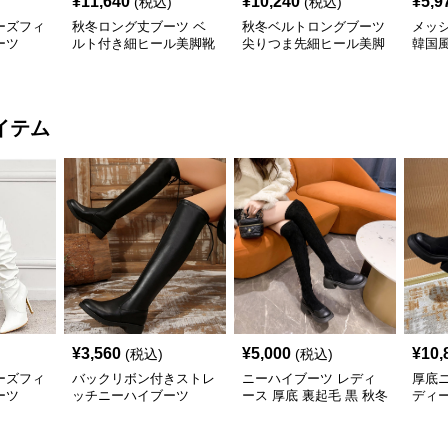
¥
11,640
¥
10,240
¥
5,9
(税込)
(税込)
ーズフィ
秋冬ロング丈ブーツ ベ
秋冬ベルトロングブーツ
メッ
ーツ
ルト付き細ヒール美脚靴
尖りつま先細ヒール美脚
韓国
靴
イテム
¥
3,560
¥
5,000
¥
10,
(税込)
(税込)
ーズフィ
バックリボン付きストレ
ニーハイブーツ レディ
厚底
ーツ
ッチニーハイブーツ
ース 厚底 裏起毛 黒 秋冬
ディー
新作