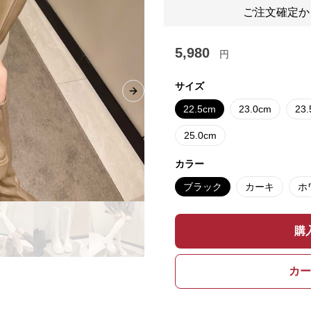
ご注文確定か
5,980
円
サイズ
Next slide
22.5cm
23.0cm
23
25.0cm
カラー
ブラック
カーキ
ホ
購
カー